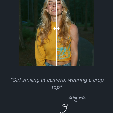
"Girl smiling at camera, wearing a crop
top"
Drag me!