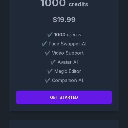
1000
credits
$19.99
✔
1000
credits
✔ Face Swapper AI
✔ Video Support
✔ Avatar AI
✔ Magic Editor
✔ Companion AI
GET STARTED