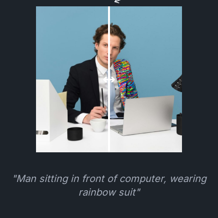
"Man sitting in front of computer, wearing
rainbow suit"