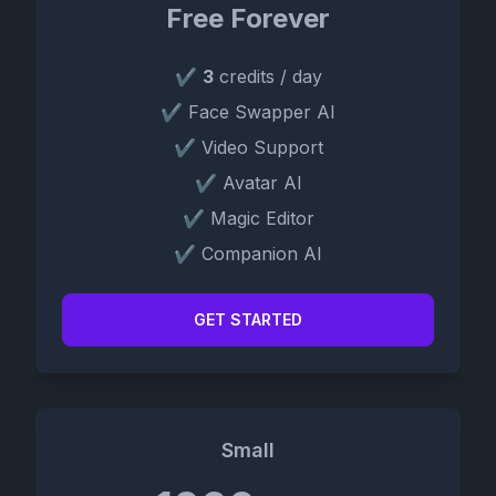
Free Forever
✔
3
credits / day
✔ Face Swapper AI
✔ Video Support
✔ Avatar AI
✔ Magic Editor
✔ Companion AI
GET STARTED
Small