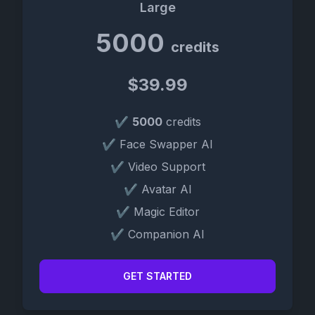
Large
5000
credits
$39.99
✔
5000
credits
✔ Face Swapper AI
✔ Video Support
✔ Avatar AI
✔ Magic Editor
✔ Companion AI
GET STARTED